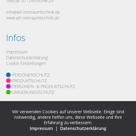
Telefax: 07124/93398-29
Pe
info@art-reinraumtechnik.de
www.art-reinraumtechnik.de
Pr
Pe
un
Infos
Pr
Um
Impressum
Datenschutzerklärung
Cookie Einstellungen
PERSONENSCHUTZ
PRODUKTSCHUTZ
PERSONEN- & PRODUKTSCHUTZ
UMGEBUNGSSCHUTZ
Karriere
Wir verwenden Cookies auf unserer Webseite. Einige sind
notwendig, andere helfen uns, diese Webseite und Ihre
Erfahrung zu verbessern.
Impressum
|
Datenschutzerklärung