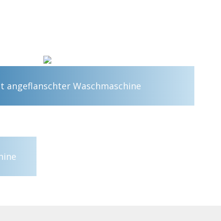
it angeflanschter Waschmaschine
hine