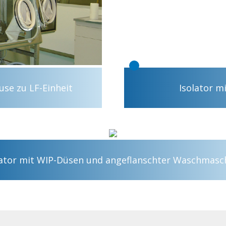
use zu LF-Einheit
Isolator m
lator mit WIP-Düsen und angeflanschter Waschmasc