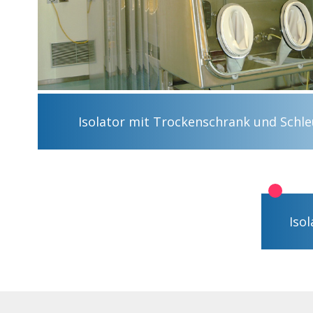
Isolator mit Trockenschrank und Schle
Iso